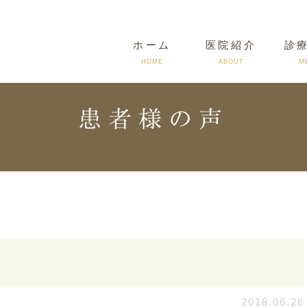
ホーム
医院紹介
診
HOME
ABOUT
M
患者様の声
よくある質問
料金について
症例写真
基準
2018.06.26