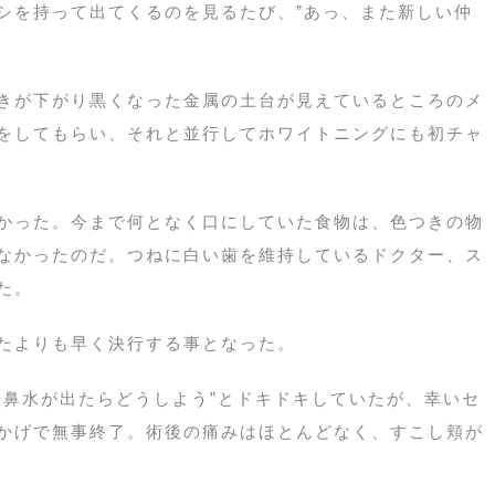
シを持って出てくるのを見るたび、”あっ、また新しい仲
きが下がり黒くなった金属の土台が見えているところのメ
をしてもらい、それと並行してホワイトニングにも初チャ
かった。今まで何となく口にしていた食物は、色つきの物
なかったのだ。つねに白い歯を維持しているドクター、ス
た。
たよりも早く決行する事となった。
や鼻水が出たらどうしよう”とドキドキしていたが、幸いセ
かげで無事終了。術後の痛みはほとんどなく、すこし頬が