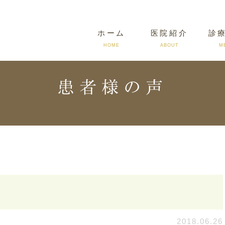
ホーム
医院紹介
診
HOME
ABOUT
M
患者様の声
よくある質問
料金について
症例写真
基準
2018.06.26