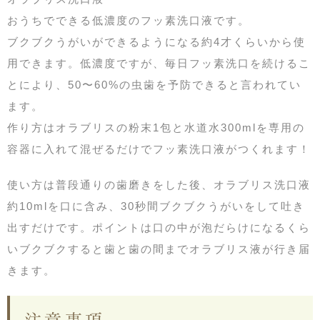
おうちでできる低濃度のフッ素洗口液です。
ブクブクうがいができるようになる約4才くらいから使
用できます。低濃度ですが、毎日フッ素洗口を続けるこ
とにより、50〜60%の虫歯を予防できると言われてい
ます。
作り方はオラブリスの粉末1包と水道水300mlを専用の
容器に入れて混ぜるだけでフッ素洗口液がつくれます！
使い方は普段通りの歯磨きをした後、オラブリス洗口液
約10mlを口に含み、30秒間ブクブクうがいをして吐き
出すだけです。ポイントは口の中が泡だらけになるくら
いブクブクすると歯と歯の間までオラブリス液が行き届
きます。
注意事項