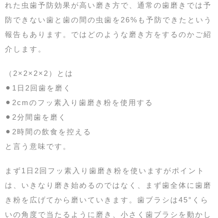
れた虫歯予防効果が高い磨き方で、通常の歯磨きでは予
防できない歯と歯の間の虫歯を26%も予防できたという
報告もあります。ではどのような磨き方をするのかご紹
介します。
（2×2×2×2）とは
⚫︎1日2回歯を磨く
⚫︎2cmのフッ素入り歯磨き粉を使用する
⚫︎2分間歯を磨く
⚫︎2時間の飲食を控える
と言う意味です。
まず1日2回フッ素入り歯磨き粉を使いますがポイント
は、いきなり磨き始めるのではなく、まず歯全体に歯磨
き粉を広げてから磨いていきます。歯ブラシは45°くら
いの角度で当たるように磨き、小さく歯ブラシを動かし