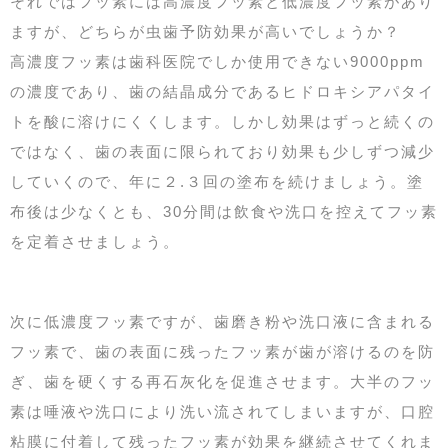
それではフッ素には高濃度フッ素と低濃度フッ素があり
ますが、どちらが虫歯予防効果が高いでしょうか？
高濃度フッ素は歯科医院でしか使用できない9000ppm
の濃度であり、歯の結晶成分であるヒドロキシアパタイ
トを酸に溶けにくくします。しかし効果はずっと続くの
ではなく、歯の表面に限られており効果も少しずつ減少
していくので、年に２.３回の塗布を続けましょう。塗
布後は少なくとも、30分間は飲食や洗口を控えてフッ素
を定着させましょう。
次に低濃度フッ素ですが、歯磨き粉や洗口液に含まれる
フッ素で、歯の表面に残ったフッ素が歯が溶けるのを防
ぎ、歯を硬くする再石灰化を促進させます。大半のフッ
素は唾液や洗口により洗い流されてしまいますが、口腔
粘膜に付着して残ったフッ素が効果を継続させてくれま