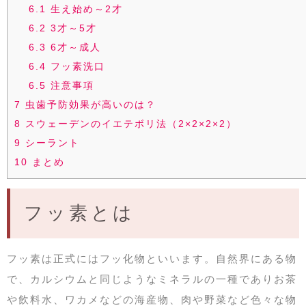
6.1
生え始め～2才
6.2
3才～5才
6.3
6才～成人
6.4
フッ素洗口
6.5
注意事項
7
虫歯予防効果が高いのは？
8
スウェーデンのイエテボリ法（2×2×2×2）
9
シーラント
10
まとめ
フッ素とは
フッ素は正式にはフッ化物といいます。自然界にある物
で、カルシウムと同じようなミネラルの一種でありお茶
や飲料水、ワカメなどの海産物、肉や野菜など色々な物